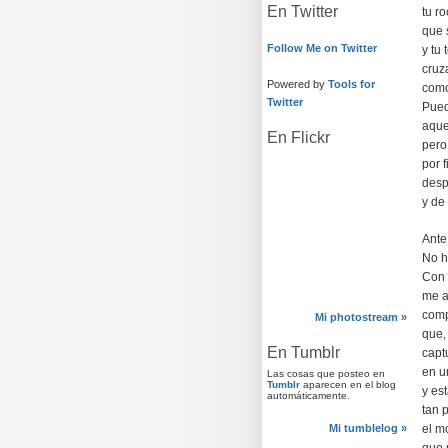
En Twitter
tu r
que 
Follow Me on Twitter
y tu
cruz
Powered by
Tools for
como
Twitter
Pued
aque
En Flickr
pero
por 
desp
y de
Ante
No h
Con 
me a
comp
Mi photostream »
que,
En Tumblr
capt
en un
Las cosas que posteo en
Tumblr
aparecen en el blog
y es
automáticamente.
tan 
Mi tumblelog »
el m