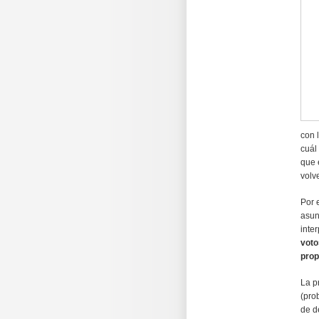
con 
cuál
que 
volv
Por 
asun
inte
voto
prop
La p
(pro
de d