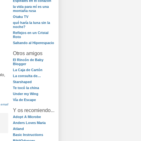
Espirales en el corazón
la vida para mí es una
montaña rusa
Otaku TV
qué haría la luna sin la
noche?
Reflejos en un Cristal
Roto
Saltando al Hiperespacio
Otros amigos
El Rincón de Baby
Blogger
La Caja de Cartón
lo,
La consulta de…
Starshaped
Te tocó la china
Under my Wing
Vía de Escape
 email
Y os recomiendo...
Adopt A Microbe
Anders Loves Maria
Atland
Basic Instructions
BibliOdyssey