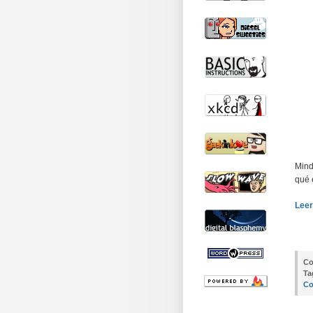
Mind
qué 
Leer
Co
Ta
Co