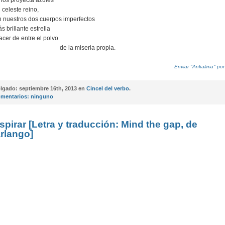
nos proyecta azules
 celeste reino,
n nuestros dos cuerpos imperfectos
s brillante estrella
acer de entre el polvo
de la miseria propia.
Enviar "Ankalima" por
lgado:
septiembre 16th, 2013 en
Cincel del verbo
.
mentarios:
ninguno
spirar [Letra y traducción: Mind the gap, de
rlango]