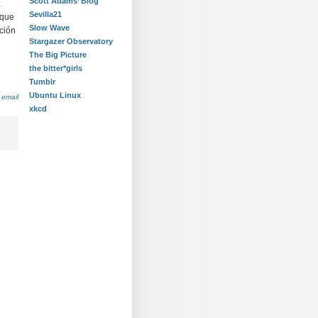
Scott Adams’ Blog
a
Sevilla21
 que
Slow Wave
cción
Stargazer Observatory
The Big Picture
the bitter*girls
Tumblr
Ubuntu Linux
 email
xkcd