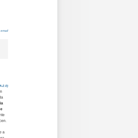
 email
A-2.0)
on
da
ia
se
nte
cen.
e a