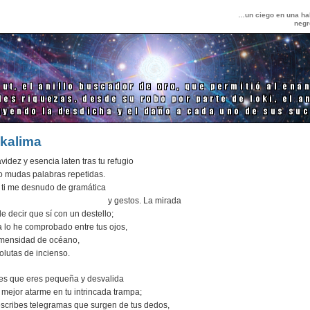
…un ciego en una hab
negr
kalima
avidez y esencia laten tras tu refugio
 mudas palabras repetidas.
 ti me desnudo de gramática
y gestos. La mirada
e decir que sí con un destello;
a lo he comprobado entre tus ojos,
nmensidad de océano,
volutas de incienso.
es que eres pequeña y desvalida
 mejor atarme en tu intrincada trampa;
scribes telegramas que surgen de tus dedos,