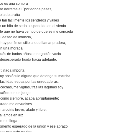
oce es una sombra
se derrama allí por donde pasas,
 tela de araña
a tan fácilmente los senderos y valles
 un hilo de seda suspendido en el viento.
e que no haya tiempo de que se me conceda
l deseo de infancia,
 hay por fin un sitio al que llamar pradera,
fin una morada
ués de tantos años de negación vacía
 desesperada huida hacia adelante.
 tí nada importa.
ay obstáculo alguno que detenga tu marcha.
facilidad trepas por las enredaderas,
cechas, me vigilas, tras las lagunas soy
añero en un juego
 como siempre, acaba abruptamente;
urado me envuelves
 arcoiris breve, alado y libre,
tallamos en luz
pronto llega
omento esperado de la unión y ese abrazo