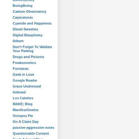
BoingBoing
Caelum Observatory
Cayecaturas
Cyanide and Happiness
Diesel Sweeties
Digital Blasphemy
Dilbert
Don’t Forget To Validate
Your Parking
Drugs and Poisons
Freakonomics
Furciacas
Geek in Love
Google Reader
Grace Undressed
Indexed
Los Calvitos
MAKE: Blog
Manifestómetro
Octopus Pie
On A Claire Day
passive-aggressive notes
Questionable Content