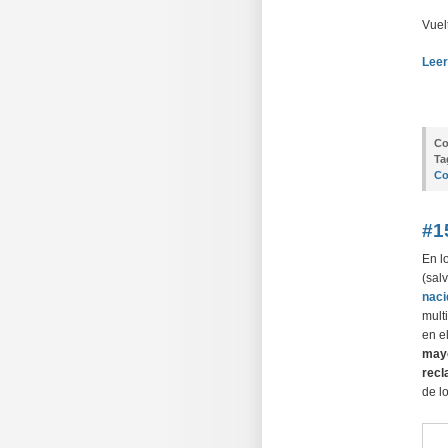
Vuel
Leer
Co
Ta
Co
#1
En l
(sal
naci
mult
en e
mayo
recl
de l