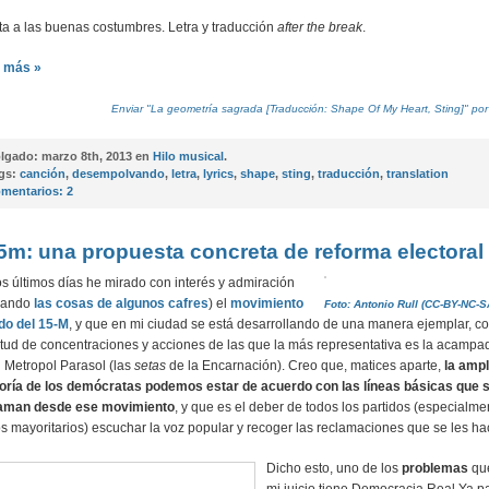
ta a las buenas costumbres. Letra y traducción
after the break
.
 más »
Enviar "La geometría sagrada [Traducción: Shape Of My Heart, Sting]" por
lgado:
marzo 8th, 2013 en
Hilo musical
.
gs:
canción
,
desempolvando
,
letra
,
lyrics
,
shape
,
sting
,
traducción
,
translation
mentarios:
2
5m: una propuesta concreta de reforma electoral
os últimos días he mirado con interés y admiración
vando
las cosas de algunos cafres
) el
movimiento
Foto: Antonio Rull (CC-BY-NC-S
do del 15-M
, y que en mi ciudad se está desarrollando de una manera ejemplar, c
itud de concentraciones y acciones de las que la más representativa es la acampa
l Metropol Parasol (las
setas
de la Encarnación). Creo que, matices aparte,
la ampl
ría de los demócratas podemos estar de acuerdo con las líneas básicas que 
aman desde ese movimiento
, y que es el deber de todos los partidos (especialme
os mayoritarios) escuchar la voz popular y recoger las reclamaciones que se les ha
Dicho esto, uno de los
problemas
qu