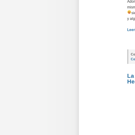
Ador
mism
si
y al
Leer
Co
Co
La
He