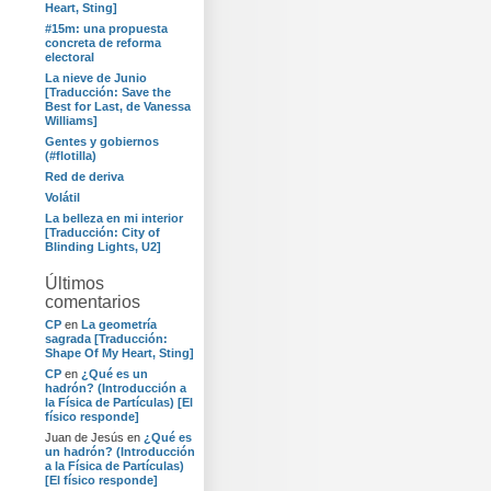
Heart, Sting]
#15m: una propuesta
concreta de reforma
electoral
La nieve de Junio
[Traducción: Save the
Best for Last, de Vanessa
Williams]
Gentes y gobiernos
(#flotilla)
Red de deriva
Volátil
La belleza en mi interior
[Traducción: City of
Blinding Lights, U2]
Últimos
comentarios
CP
en
La geometría
sagrada [Traducción:
Shape Of My Heart, Sting]
CP
en
¿Qué es un
hadrón? (Introducción a
la Física de Partículas) [El
físico responde]
Juan de Jesús
en
¿Qué es
un hadrón? (Introducción
a la Física de Partículas)
[El físico responde]