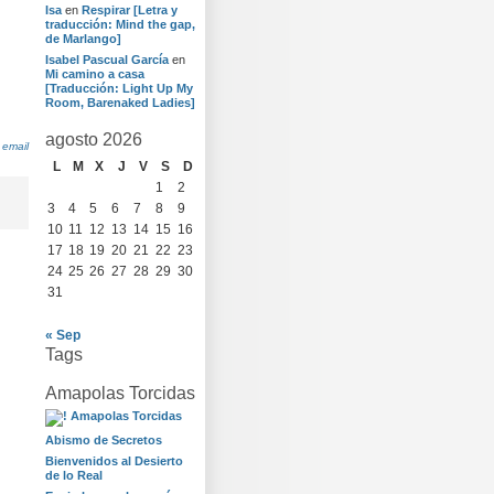
Isa
en
Respirar [Letra y
traducción: Mind the gap,
de Marlango]
Isabel Pascual García
en
Mi camino a casa
[Traducción: Light Up My
Room, Barenaked Ladies]
agosto 2026
 email
L
M
X
J
V
S
D
1
2
3
4
5
6
7
8
9
10
11
12
13
14
15
16
17
18
19
20
21
22
23
24
25
26
27
28
29
30
31
« Sep
Tags
Amapolas Torcidas
Abismo de Secretos
Bienvenidos al Desierto
de lo Real