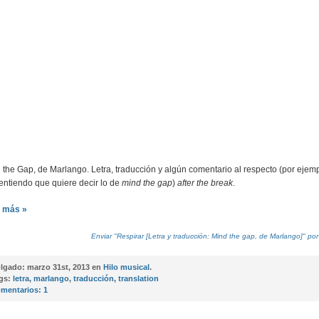
 the Gap, de Marlango. Letra, traducción y algún comentario al respecto (por ejemp
entiendo que quiere decir lo de
mind the gap
)
after the break
.
 más »
Enviar "Respirar [Letra y traducción: Mind the gap, de Marlango]" por
lgado:
marzo 31st, 2013 en
Hilo musical
.
gs:
letra
,
marlango
,
traducción
,
translation
mentarios:
1