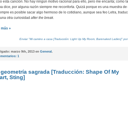
o esta canción. No hay ningún motivo racional para ello, pero me encanta; como l
a dice, por alguna razón siempre me reconforta. Quizá porque es una muestra de
empre es posible sacar algo hermoso de lo cotidiano, aunque sea feo
Letra, tradu
guna otra curiosidad
after the break
.
 más »
Enviar "Mi camino a casa [Traducción: Light Up My Room, Barenaked Ladies]" por
lgado:
marzo 9th, 2013 en
General
.
mentarios:
1
 geometría sagrada [Traducción: Shape Of My
art, Sting]