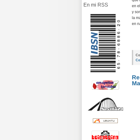
que 
En mi RSS
en el
y so
la má
en n
Co
Co
Re
Ma