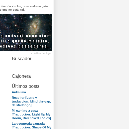
itación sin luz, buscando un gato
o que no está allí.
créditos del logo
Buscador
Cajonera
Últimos posts
Ankalima
Respirar [Letra y
traducción: Mind the gap,
de Marlango]
Mi camino a casa
[Traducción: Light Up My
Room, Barenaked Ladies]
La geometría sagrada
[Traducción: Shape Of My