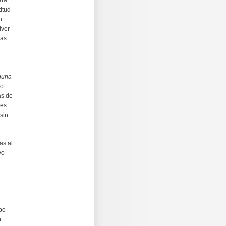
ara
itud
n
lver
nas
nguna
go
as de
 es
sin
as al
yo
ipo
n