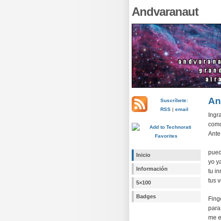
Andvaranaut
An
Suscríbete:
RSS
|
email
Ingr
como
Ante
pued
Inicio
yo y
Información
tu i
tus 
5×100
Badges
Fing
para
me e