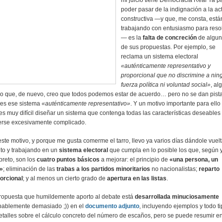
mi juicio tiene Democracia Real Ya p
poder pasar de la indignación a la act
constructiva —y que, me consta, está
trabajando con entusiasmo para reso
— es la
falta de concreción
de algu
de sus propuestas. Por ejemplo, se
reclama un sistema electoral
«auténticamente representativo y
proporcional que no discrimine a ni
fuerza política ni voluntad social»
, al
lo que, de nuevo, creo que todos podemos estar de acuerdo… pero no se dan pist
 es ese sistema
«auténticamente representativo»
. Y un motivo importante para ello
es muy difícil diseñar un sistema que contenga todas las características deseables 
erse excesivamente complicado.
este motivo, y porque me gusta comerme el tarro, llevo ya varios días dándole vuelt
to y trabajando en un
sistema electoral
que cumpla en lo posible los que, según 
rpreto, son los
cuatro puntos básicos
a mejorar: el principio de
«una persona, un
»
; eliminación de las
trabas a los partidos minoritarios
no nacionalistas;
reparto
orcional
; y al menos un cierto grado de
apertura en las listas
.
ropuesta que humildemente aporto al debate está
desarrollada minuciosamente
bablemente demasiado ;)) en el
documento adjunto
, incluyendo ejemplos y todo t
etalles sobre el cálculo concreto del número de escaños, pero se puede resumir e